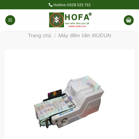
Skip
Hotline
0938 525 152
to
content
Trang chủ
/
Máy đếm tiền XIUDUN