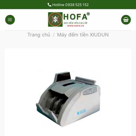
Skip
Hotline
0938 525 152
to
content
Trang chủ
/
Máy đếm tiền XIUDUN