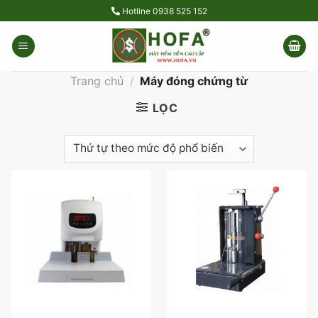
Skip
Hotline
0938 525 152
to
content
Trang chủ
/
Máy đóng chứng từ
LỌC