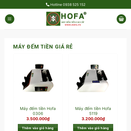
Skip
Hotline
0938 525 152
to
content
MÁY ĐẾM TIỀN GIÁ RẺ
Máy đếm tiền Hofa
Máy đếm tiền Hofa
0306
5119
3.500.000
₫
3.200.000
₫
Thêm vào giỏ hàng
Thêm vào giỏ hàng