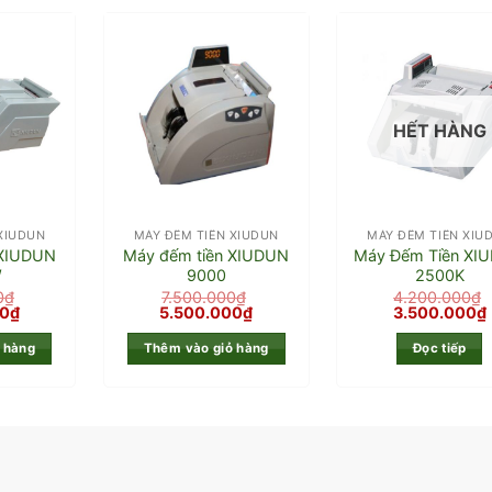
HẾT HÀNG
XIUDUN
MÁY ĐẾM TIỀN XIUDUN
MÁY ĐẾM TIỀN XIU
 XIUDUN
Máy đếm tiền XIUDUN
Máy Đếm Tiền XI
W
9000
2500K
0
₫
7.500.000
₫
4.200.000
₫
00
₫
5.500.000
₫
3.500.000
₫
 hàng
Thêm vào giỏ hàng
Đọc tiếp