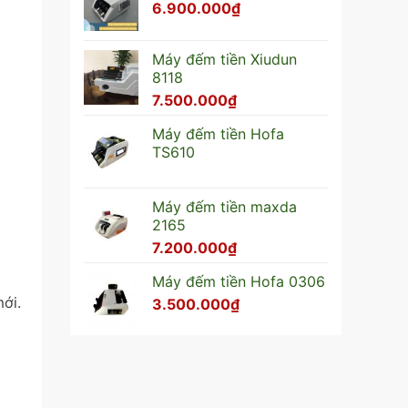
6.900.000
₫
Máy đếm tiền Xiudun
8118
7.500.000
₫
Máy đếm tiền Hofa
TS610
Máy đếm tiền maxda
2165
7.200.000
₫
Máy đếm tiền Hofa 0306
ới.
3.500.000
₫