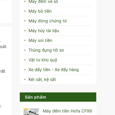
Máy đếm vé số
Máy bó tiền
Máy đóng chứng từ
Máy hủy tài liệu
.
Máy soi tiền
soát
Thùng đựng hồ sơ
Vật tư kho quỹ
Xe đẩy tiền - Xe đẩy hàng
hất
Két sắt, kệ sắt
Sản phẩm
.
Máy đếm tiền Hofa CF99