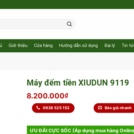
ủ
Giới thiệu
Cửa hàng
Hướng dẫn sử dụng
Đại lý
Tin tứ
Máy đếm tiền XIUDUN 9119
8.200.000
₫
0938 525 152
Báo giá nhanh
ƯU ĐÃI CỰC SỐC (Áp dụng mua hàng Onlin