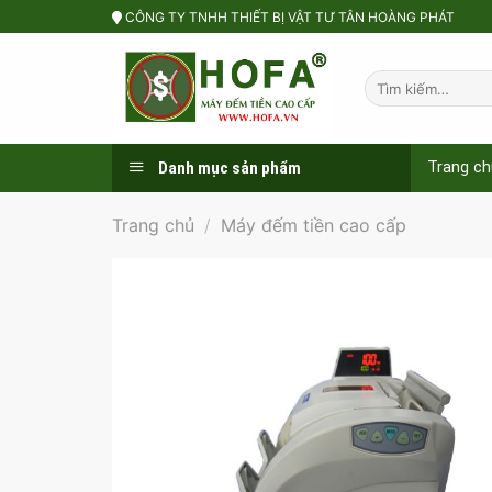
Skip
CÔNG TY TNHH THIẾT BỊ VẬT TƯ TÂN HOÀNG PHÁT
to
content
Tìm
kiếm:
Danh mục sản phẩm
Trang ch
Trang chủ
/
Máy đếm tiền cao cấp