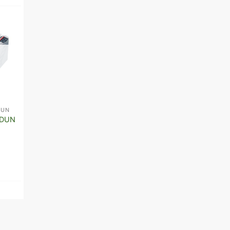
DUN
MÁY ĐẾM TIỀN XIUDUN
MÁY ĐẾM TIỀN XIUDUN
UDUN
Máy đếm tiền XIUDUN
Máy đếm tiền XIUDU
8000
300
6.200.000
₫
3.650.000
₫
4.800.000
₫
Thêm vào giỏ hàng
Thêm vào giỏ hàng