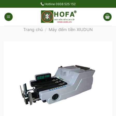
Skip
Hotline
0938 525 152
to
content
Trang chủ
/
Máy đếm tiền XIUDUN