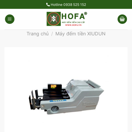
Skip
Hotline
0938 525 152
to
content
Trang chủ
/
Máy đếm tiền XIUDUN