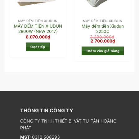
MÁY ĐẾM TIỀN XIUDUN
MÁY ĐẾM TIỀN XIUDUN
MÁY DẾM TIỀN XIUDUN
Máy đếm tiền Xiudun
2800W (NEW 2017)
2250C
6.070.000
₫
3.200.000
₫
2.700.000
₫
Đọc tiếp
Thêm vào giỏ hàng
THÔNG TIN CÔNG TY
CÔNG TY TNHH THIẾT BỊ VẬT TƯ TÂN HOÀNG
PHÁT
MST:
0312 508293