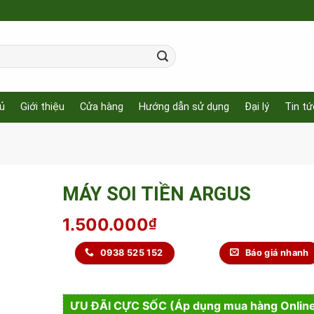
ủ
Giới thiệu
Cửa hàng
Hướng dẫn sử dụng
Đại lý
Tin tứ
MÁY SOI TIỀN ARGUS
1.500.000
₫
0938 525 152
Báo giá nhanh
ƯU ĐÃI CỰC SỐC (Áp dụng mua hàng Onlin