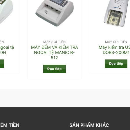
IỀN
MÁY SOI TIỀN
MÁY SOI TIỀN
goại tệ
MÁY ĐẾM VÀ KIỂM TRA
Máy kiểm tra U
00H
NGOẠI TỆ MANIC B-
DORS-200M1
512
Đọc tiếp
Đọc tiếp
ẾM TIỀN
SẢN PHẨM KHÁC