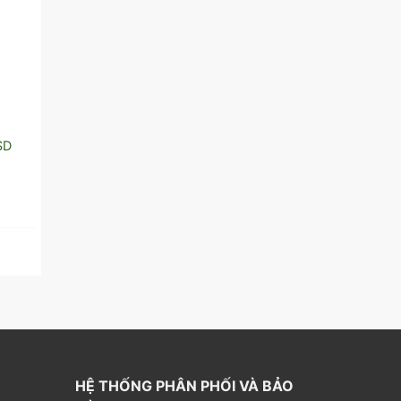
MÁY SOI TIỀN
MÁY SOI TIỀN
SD
MÁY SOI TIỀN MANIC
Máy kiểm tra 6 ngoại 
DL- 103
DL – 220 , HT – 106
600.000
₫
Đọc tiếp
Thêm vào giỏ hàng
HỆ THỐNG PHÂN PHỐI VÀ BẢO