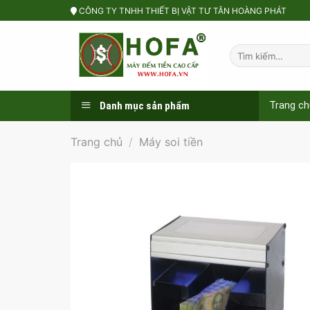
Skip
CÔNG TY TNHH THIẾT BỊ VẬT TƯ TÂN HOÀNG PHÁT
to
content
Tìm
kiếm:
Danh mục sản phẩm
Trang ch
Trang chủ
/
Máy soi tiền