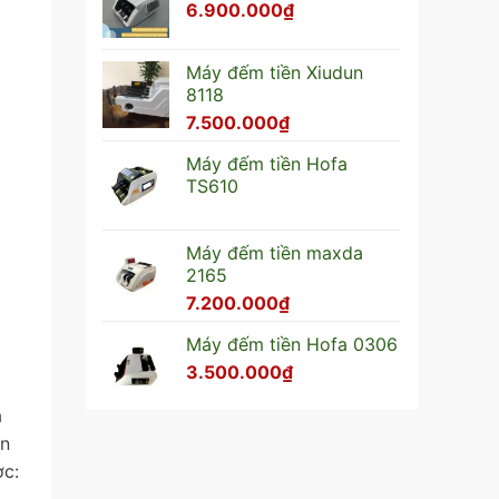
6.900.000
₫
Máy đếm tiền Xiudun
8118
7.500.000
₫
Máy đếm tiền Hofa
TS610
Máy đếm tiền maxda
2165
7.200.000
₫
Máy đếm tiền Hofa 0306
3.500.000
₫
ả
ên
ợc: