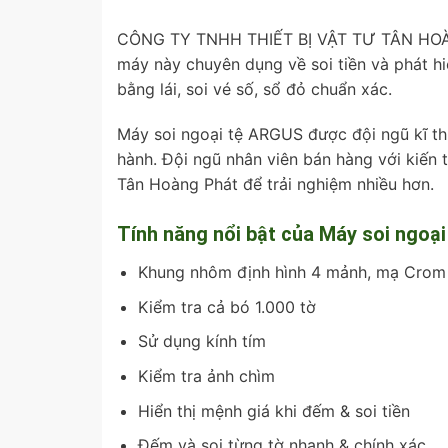
CÔNG TY TNHH THIẾT BỊ VẬT TƯ TÂN HO
máy này chuyên dụng về soi tiền và phát hiệ
bằng lái, soi vé số, sổ đỏ chuẩn xác.
Máy soi ngoại tệ ARGUS được đội ngũ kĩ th
hành. Đội ngũ nhân viên bán hàng với kiến 
Tân Hoàng Phát để trải nghiệm nhiều hơn.
Tính năng nổi bật của Máy soi ngoạ
Khung nhôm định hình 4 mảnh, mạ Crom
Kiểm tra cả bó 1.000 tờ
Sử dụng kính tím
Kiểm tra ảnh chìm
Hiển thị mệnh giá khi đếm & soi tiền
Đếm và soi từng tờ nhanh & chính xác