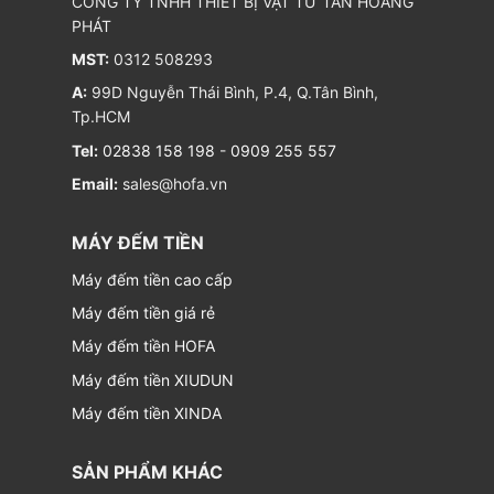
CÔNG TY TNHH THIẾT BỊ VẬT TƯ TÂN HOÀNG
PHÁT
MST:
0312 508293
A:
99D Nguyễn Thái Bình, P.4, Q.Tân Bình,
Tp.HCM
Tel:
02838 158 198
-
0909 255 557
Email:
sales@hofa.vn
MÁY ĐẾM TIỀN
Máy đếm tiền cao cấp
Máy đếm tiền giá rẻ
Máy đếm tiền HOFA
Máy đếm tiền XIUDUN
Máy đếm tiền XINDA
SẢN PHẨM KHÁC