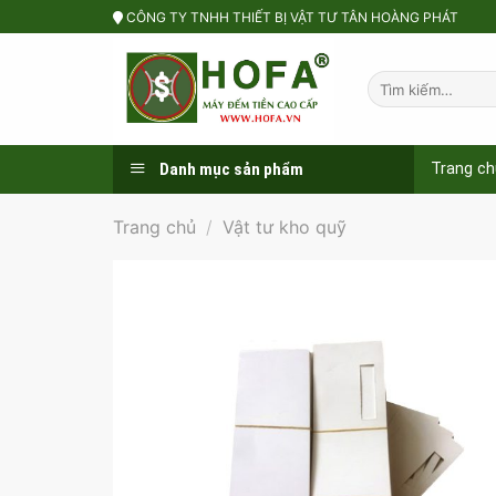
Skip
CÔNG TY TNHH THIẾT BỊ VẬT TƯ TÂN HOÀNG PHÁT
to
content
Tìm
kiếm:
Danh mục sản phẩm
Trang ch
Trang chủ
/
Vật tư kho quỹ