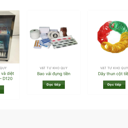
 QUỸ
VẬT TƯ KHO QUỸ
VẬT TƯ KHO QU
và diệt
Bao vải đựng tiền
Dây thun cột ti
– D120
Đọc tiếp
Đọc tiếp