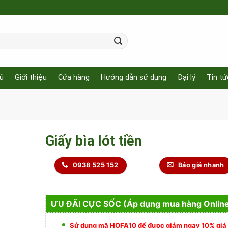
ủ
Giới thiệu
Cửa hàng
Hướng dẫn sử dụng
Đại lý
Tin tứ
Giấy bìa lót tiền
0938 525 152
Báo giá nhanh
ƯU ĐÃI CỰC SỐC (Áp dụng mua hàng Onlin
Sử dụng mã HOFA10 để được giảm ngay 10% giá