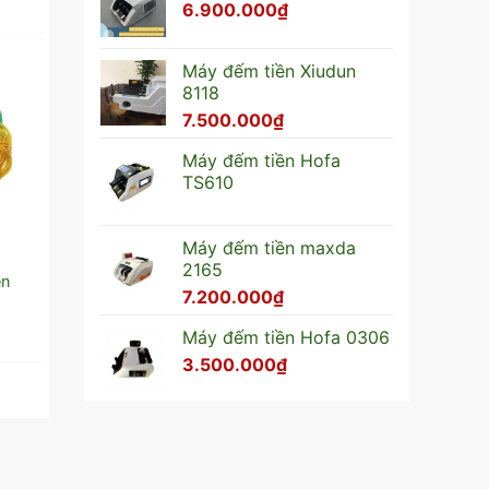
6.900.000
₫
Máy đếm tiền Xiudun
8118
7.500.000
₫
Máy đếm tiền Hofa
TS610
Máy đếm tiền maxda
Ỹ
VẬT TƯ KHO QUỸ
VẬT TƯ KHO QUỸ
2165
ền
Giấy nhiệt bó tiền
Dây chì niêm phong
7.200.000
₫
Đọc tiếp
Đọc tiếp
Máy đếm tiền Hofa 0306
3.500.000
₫